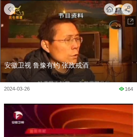
安徽卫视 鲁豫有约 张政戒酒
2024-03-26
164