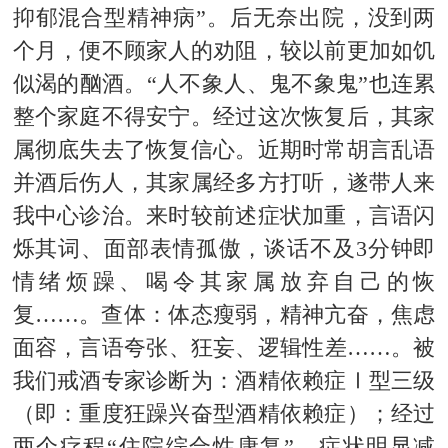
抑郁混合型精神病”。后无奈出院，没到两
个月，便不顾家人的劝阻，较以前更加如饥
似渴的酗酒。“人不象人、鬼不象鬼”也连累
整个家庭不得安宁。经过这次
恢复
后，其家
属彻底失去了
恢复
信心。近期时常胡言乱语
并酒后伤人，其家属经多方打听，遂带人来
我中心诊治。来时较前述症状加重，言语闪
烁其词、面部表情孤傲，谈话不及3分钟即
情绪烦躁、喝令其家属放弃自己的
恢
复
……。查体：体态瘦弱，精神亢奋，焦虑
面容，言语夸张、狂妄、逻辑性差……。被
我们戒酒专家诊断为：酒精依赖症Ⅰ型三级
（即：重度狂躁兴奋型酒精依赖症）；经过
两个疗程“住院综合性康复”，症状明显减