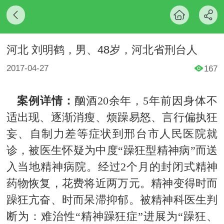
河北 刘明鹤，男、48岁，河北省刑台人
2017-04-27
167
案例详情：
酗酒20余年，5年前因身体不
适出现、逐渐消瘦、烦躁易怒、言行偏执狂
妄、自制力差等症状到邢台市人民医院就
诊，被医生怀疑为中度“躁狂型精神病”而送
入当地精神病院。经过2个月的封闭式精神
药物
恢复
，花费将近两万元。精神变得时而
躁狂亢奋、时而呆滞抑郁。被精神科医生判
断为：难治性“精神躁狂症”进展为“躁狂、